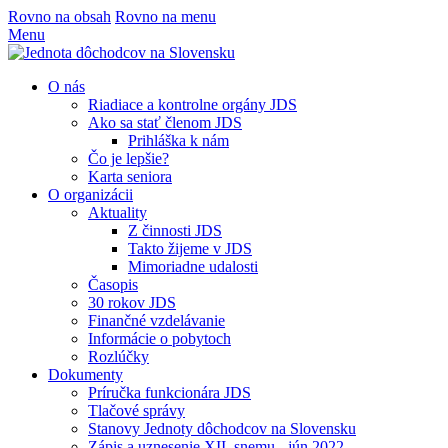
Rovno na obsah
Rovno na menu
Menu
O nás
Riadiace a kontrolne orgány JDS
Ako sa stať členom JDS
Prihláška k nám
Čo je lepšie?
Karta seniora
O organizácii
Aktuality
Z činnosti JDS
Takto žijeme v JDS
Mimoriadne udalosti
Časopis
30 rokov JDS
Finančné vzdelávanie
Informácie o pobytoch
Rozlúčky
Dokumenty
Príručka funkcionára JDS
Tlačové správy
Stanovy Jednoty dôchodcov na Slovensku
Zápis a uznesenie XII. snemu - jún 2022