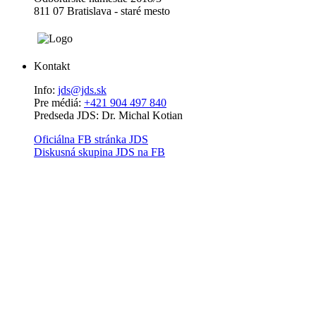
811 07 Bratislava - staré mesto
Kontakt
Info:
jds@jds.sk
Pre médiá:
+421 904 497 840
Predseda JDS: Dr. Michal Kotian
Oficiálna FB stránka JDS
Diskusná skupina JDS na FB