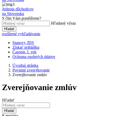
Jednota dôchodcov
na Slovensku
S čím Vám pomôžeme?
Hľadaný výraz
Hľadať
rozšírené vyhľadávanie
Stanovy JDS
Získať prihlášku
Časopis 3. vek
Ochrana osobných údajov
Úvodná stránka
Povinné zverejňovanie
Zverejňovanie zmlúv
Zverejňovanie zmlúv
Hľadať
Hľadať
Kategória