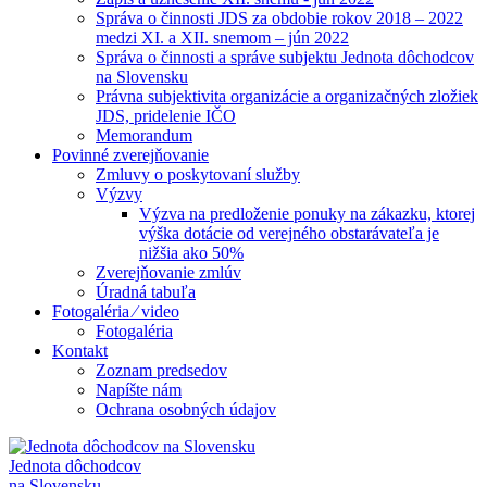
Správa o činnosti JDS za obdobie rokov 2018 – 2022
medzi XI. a XII. snemom – jún 2022
Správa o činnosti a správe subjektu Jednota dôchodcov
na Slovensku
Právna subjektivita organizácie a organizačných zložiek
JDS, pridelenie IČO
Memorandum
Povinné zverejňovanie
Zmluvy o poskytovaní služby
Výzvy
Výzva na predloženie ponuky na zákazku, ktorej
výška dotácie od verejného obstarávateľa je
nižšia ako 50%
Zverejňovanie zmlúv
Úradná tabuľa
Fotogaléria ⁄ video
Fotogaléria
Kontakt
Zoznam predsedov
Napíšte nám
Ochrana osobných údajov
Jednota dôchodcov
na Slovensku