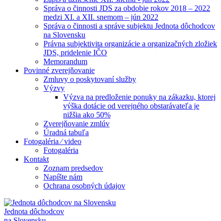
Správa o činnosti JDS za obdobie rokov 2018 – 2022
medzi XI. a XII. snemom – jún 2022
Správa o činnosti a správe subjektu Jednota dôchodcov
na Slovensku
Právna subjektivita organizácie a organizačných zložiek
JDS, pridelenie IČO
Memorandum
Povinné zverejňovanie
Zmluvy o poskytovaní služby
Výzvy
Výzva na predloženie ponuky na zákazku, ktorej
výška dotácie od verejného obstarávateľa je
nižšia ako 50%
Zverejňovanie zmlúv
Úradná tabuľa
Fotogaléria ⁄ video
Fotogaléria
Kontakt
Zoznam predsedov
Napíšte nám
Ochrana osobných údajov
Jednota dôchodcov
na Slovensku