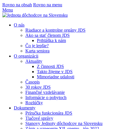
Rovno na obsah
Rovno na menu
Menu
O nás
Riadiace a kontrolne orgány JDS
Ako sa stať členom JDS
Prihláška k nám
Čo je lepšie?
Karta seniora
O organizácii
Aktuality
Z činnosti JDS
Takto žijeme v JDS
Mimoriadne udalosti
Časopis
30 rokov JDS
Finančné vzdelávanie
Informácie o pobytoch
Rozlúčky
Dokumenty
Príručka funkcionára JDS
Tlačové správy
Stanovy Jednoty dôchodcov na Slovensku
Zápis a uznesenie XII. snemu - jún 2022