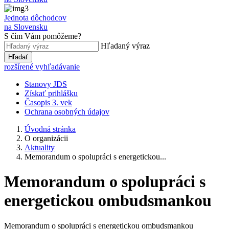
Jednota dôchodcov
na Slovensku
S čím Vám pomôžeme?
Hľadaný výraz
Hľadať
rozšírené vyhľadávanie
Stanovy JDS
Získať prihlášku
Časopis 3. vek
Ochrana osobných údajov
Úvodná stránka
O organizácii
Aktuality
Memorandum o spolupráci s energetickou...
Memorandum o spolupráci s
energetickou ombudsmankou
Memorandum o spolupráci s energetickou ombudsmankou