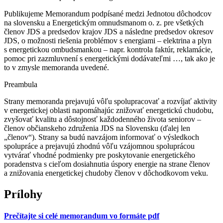
Publikujeme Memorandum podpísané medzi Jednotou dôchodcov
na slovensku a Energetickým omnudsmanom o. z. pre všetkých
členov JDS a predsedov krajov JDS a následne predsedov okresov
JDS, o možnosti riešenia problémov s energiami – elektrina a plyn
s energetickou ombudsmankou – napr. kontrola faktúr, reklamácie,
pomoc pri zazmluvnení s energetickými dodávateľmi …, tak ako je
to v zmysle memoranda uvedené.
Preambula
Strany memoranda prejavujú vôľu spolupracovať a rozvíjať aktivity
v energetickej oblasti napomáhajúc znižovať energetickú chudobu,
zvyšovať kvalitu a dôstojnosť každodenného života seniorov –
členov občianskeho združenia JDS na Slovensku (ďalej len
„členov“). Strany sa budú navzájom informovať o výsledkoch
spolupráce a prejavujú zhodnú vôľu vzájomnou spoluprácou
vytvárať vhodné podmienky pre poskytovanie energetického
poradenstva s cieľom dosiahnutia úspory energie na strane členov
a znižovania energetickej chudoby členov v dôchodkovom veku.
Prílohy
Prečítajte si celé memorandum vo formáte pdf