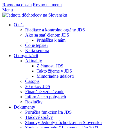
Rovno na obsah
Rovno na menu
Menu
O nás
Riadiace a kontrolne orgány JDS
Ako sa stať členom JDS
Prihláška k nám
Čo je lepšie?
Karta seniora
O organizácii
Aktuality
Z činnosti JDS
Takto žijeme v JDS
Mimoriadne udalosti
Časopis
30 rokov JDS
Finančné vzdelávanie
Informácie o pobytoch
Rozlúčky
Dokumenty
Príručka funkcionára JDS
Tlačové správy
Stanovy Jednoty dôchodcov na Slovensku
Zápis a uznesenie XII. snemu - jún 2022