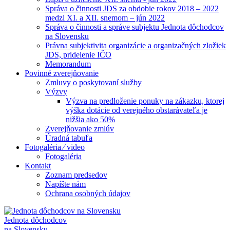
Správa o činnosti JDS za obdobie rokov 2018 – 2022
medzi XI. a XII. snemom – jún 2022
Správa o činnosti a správe subjektu Jednota dôchodcov
na Slovensku
Právna subjektivita organizácie a organizačných zložiek
JDS, pridelenie IČO
Memorandum
Povinné zverejňovanie
Zmluvy o poskytovaní služby
Výzvy
Výzva na predloženie ponuky na zákazku, ktorej
výška dotácie od verejného obstarávateľa je
nižšia ako 50%
Zverejňovanie zmlúv
Úradná tabuľa
Fotogaléria ⁄ video
Fotogaléria
Kontakt
Zoznam predsedov
Napíšte nám
Ochrana osobných údajov
Jednota dôchodcov
na Slovensku