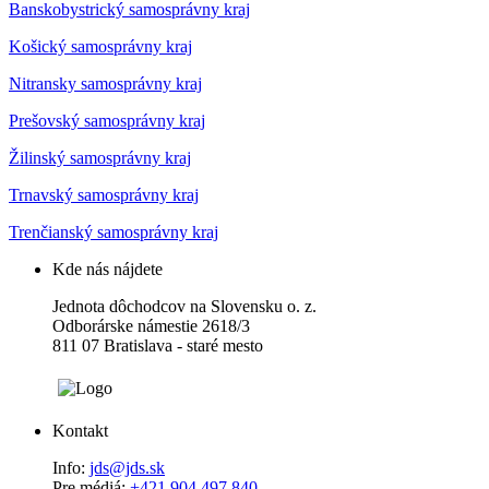
Banskobystrický samosprávny kraj
Košický samosprávny kraj
Nitransky samosprávny kraj
Prešovský samosprávny kraj
Žilinský samosprávny kraj
Trnavský samosprávny kraj
Trenčianský samosprávny kraj
Kde nás nájdete
Jednota dôchodcov na Slovensku o. z.
Odborárske námestie 2618/3
811 07 Bratislava - staré mesto
Kontakt
Info:
jds@jds.sk
Pre médiá:
+421 904 497 840