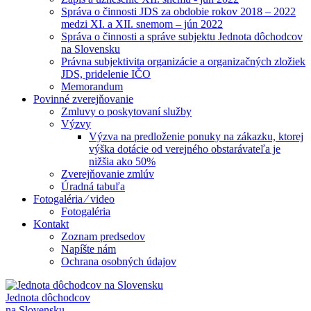
Správa o činnosti JDS za obdobie rokov 2018 – 2022
medzi XI. a XII. snemom – jún 2022
Správa o činnosti a správe subjektu Jednota dôchodcov
na Slovensku
Právna subjektivita organizácie a organizačných zložiek
JDS, pridelenie IČO
Memorandum
Povinné zverejňovanie
Zmluvy o poskytovaní služby
Výzvy
Výzva na predloženie ponuky na zákazku, ktorej
výška dotácie od verejného obstarávateľa je
nižšia ako 50%
Zverejňovanie zmlúv
Úradná tabuľa
Fotogaléria ⁄ video
Fotogaléria
Kontakt
Zoznam predsedov
Napíšte nám
Ochrana osobných údajov
Jednota dôchodcov
na Slovensku