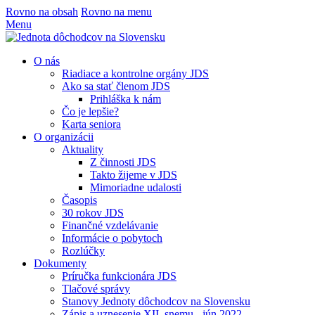
Rovno na obsah
Rovno na menu
Menu
O nás
Riadiace a kontrolne orgány JDS
Ako sa stať členom JDS
Prihláška k nám
Čo je lepšie?
Karta seniora
O organizácii
Aktuality
Z činnosti JDS
Takto žijeme v JDS
Mimoriadne udalosti
Časopis
30 rokov JDS
Finančné vzdelávanie
Informácie o pobytoch
Rozlúčky
Dokumenty
Príručka funkcionára JDS
Tlačové správy
Stanovy Jednoty dôchodcov na Slovensku
Zápis a uznesenie XII. snemu - jún 2022