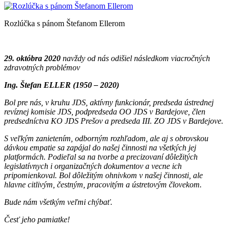
Rozlúčka s pánom Štefanom Ellerom
29. októbra 2020
navždy od nás odišiel následkom viacročných
zdravotných problémov
Ing. Štefan ELLER
(1950 – 2020)
Bol pre nás, v kruhu JDS, aktívny funkcionár, predseda ústrednej
revíznej komisie JDS, podpredseda OO JDS v Bardejove, člen
predsedníctva KO JDS Prešov a predseda III. ZO JDS v Bardejove.
S veľkým zanietením, odborným rozhľadom, ale aj s obrovskou
dávkou empatie sa zapájal do našej činnosti na všetkých jej
platformách. Podieľal sa na tvorbe a precizovaní dôležitých
legislatívnych i organizačných dokumentov a vecne ich
pripomienkoval. Bol dôležitým ohnivkom v našej činnosti, ale
hlavne citlivým, čestným, pracovitým a ústretovým človekom.
Bude nám všetkým veľmi chýbať.
Česť jeho pamiatke!