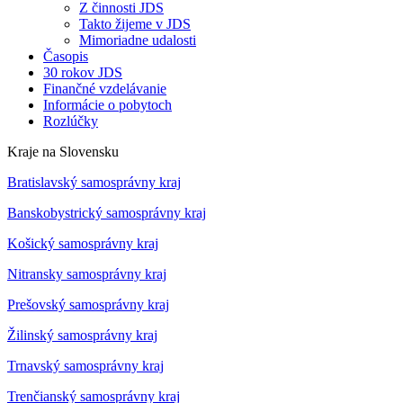
Z činnosti JDS
Takto žijeme v JDS
Mimoriadne udalosti
Časopis
30 rokov JDS
Finančné vzdelávanie
Informácie o pobytoch
Rozlúčky
Kraje na Slovensku
Bratislavský samosprávny kraj
Banskobystrický samosprávny kraj
Košický samosprávny kraj
Nitransky samosprávny kraj
Prešovský samosprávny kraj
Žilinský samosprávny kraj
Trnavský samosprávny kraj
Trenčianský samosprávny kraj