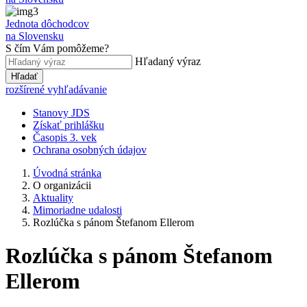
Jednota dôchodcov
na Slovensku
S čím Vám pomôžeme?
Hľadaný výraz
Hľadať
rozšírené vyhľadávanie
Stanovy JDS
Získať prihlášku
Časopis 3. vek
Ochrana osobných údajov
Úvodná stránka
O organizácii
Aktuality
Mimoriadne udalosti
Rozlúčka s pánom Štefanom Ellerom
Rozlúčka s pánom Štefanom
Ellerom