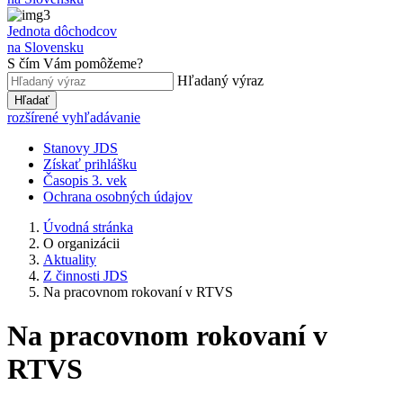
Jednota dôchodcov
na Slovensku
S čím Vám pomôžeme?
Hľadaný výraz
Hľadať
rozšírené vyhľadávanie
Stanovy JDS
Získať prihlášku
Časopis 3. vek
Ochrana osobných údajov
Úvodná stránka
O organizácii
Aktuality
Z činnosti JDS
Na pracovnom rokovaní v RTVS
Na pracovnom rokovaní v
RTVS