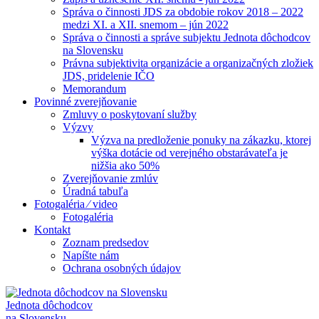
Správa o činnosti JDS za obdobie rokov 2018 – 2022
medzi XI. a XII. snemom – jún 2022
Správa o činnosti a správe subjektu Jednota dôchodcov
na Slovensku
Právna subjektivita organizácie a organizačných zložiek
JDS, pridelenie IČO
Memorandum
Povinné zverejňovanie
Zmluvy o poskytovaní služby
Výzvy
Výzva na predloženie ponuky na zákazku, ktorej
výška dotácie od verejného obstarávateľa je
nižšia ako 50%
Zverejňovanie zmlúv
Úradná tabuľa
Fotogaléria ⁄ video
Fotogaléria
Kontakt
Zoznam predsedov
Napíšte nám
Ochrana osobných údajov
Jednota dôchodcov
na Slovensku