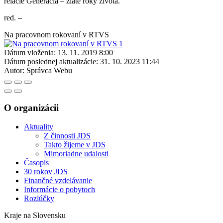
relácie Generácia – zlaté roky života.
red. –
Na pracovnom rokovaní v RTVS
Dátum vloženia:
13. 11. 2019 8:00
Dátum poslednej aktualizácie:
31. 10. 2023 11:44
Autor:
Správca Webu
O organizácii
Aktuality
Z činnosti JDS
Takto žijeme v JDS
Mimoriadne udalosti
Časopis
30 rokov JDS
Finančné vzdelávanie
Informácie o pobytoch
Rozlúčky
Kraje na Slovensku