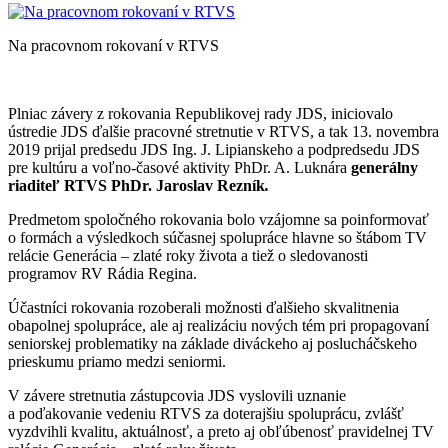
Na pracovnom rokovaní v RTVS
Plniac závery z rokovania Republikovej rady JDS, iniciovalo
ústredie JDS ďalšie pracovné stretnutie v RTVS, a tak 13. novembra
2019 prijal predsedu JDS Ing. J. Lipianskeho a podpredsedu JDS
pre kultúru a voľno-časové aktivity PhDr. A. Luknára
generálny
riaditeľ RTVS PhDr. Jaroslav Rezník
.
Predmetom spoločného rokovania bolo vzájomne sa poinformovať
o formách a výsledkoch súčasnej spolupráce hlavne so štábom TV
relácie Generácia – zlaté roky života a tiež o sledovanosti
programov RV Rádia Regina.
Účastníci rokovania rozoberali možnosti ďalšieho skvalitnenia
obapolnej spolupráce, ale aj realizáciu nových tém pri propagovaní
seniorskej problematiky na základe diváckeho aj poslucháčskeho
prieskumu priamo medzi seniormi.
V závere stretnutia zástupcovia JDS vyslovili uznanie
a poďakovanie vedeniu RTVS za doterajšiu spoluprácu, zvlášť
vyzdvihli kvalitu, aktuálnosť, a preto aj obľúbenosť pravidelnej TV