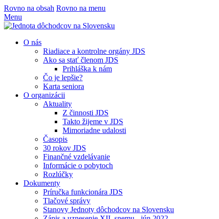
Rovno na obsah
Rovno na menu
Menu
O nás
Riadiace a kontrolne orgány JDS
Ako sa stať členom JDS
Prihláška k nám
Čo je lepšie?
Karta seniora
O organizácii
Aktuality
Z činnosti JDS
Takto žijeme v JDS
Mimoriadne udalosti
Časopis
30 rokov JDS
Finančné vzdelávanie
Informácie o pobytoch
Rozlúčky
Dokumenty
Príručka funkcionára JDS
Tlačové správy
Stanovy Jednoty dôchodcov na Slovensku
Zápis a uznesenie XII. snemu - jún 2022