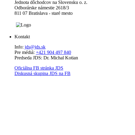
Jednota dôchodcov na Slovensku o. z.
Odborárske námestie 2618/3
811 07 Bratislava - staré mesto
Kontakt
Info:
jds@jds.sk
Pre médiá:
+421 904 497 840
Predseda JDS: Dr. Michal Kotian
Oficiálna FB stránka JDS
Diskusná skupina JDS na FB