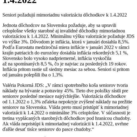
Seniori požadujú mimoriadnu valorizáciu dôchodkov k 1.4.2022
Jednota dôchodcov na Slovensku požaduje, aby sa upravili
celoplošne všetky starobné aj invalidné dôchodky mimoriadnou
valorizáciou k 1.4.2022. Minimálnu výšku valorizácie požaduje JDS
vo výške 3%. Dôvodom je inflácia, ktorá v januári dosiahla 8,5%.
Podľa Eurostatu medziročná miera inflácie v januári 2022 v rámci
krajín patriacich do eurozóny dosiahla inflácia rekordných 5,1 %,
Slovensko bolo vysoko nadpriemerné, inflácia vyskočila
až na spomínaných 8,5 %, čo je najviac za posledných 19 rokov.
Inflácia pritom rastie už siedmy mesiac za sebou. Seniori si pritom
od januára polepšili iba o 1,3%.
Valéria Pokorná JDS: „V rámci spotrebného koša seniorov tvoria
náklady na bývanie a potraviny 45%. Tieto dve položky rástli pre
seniorov posledné mesiace najrýchlejšie. Valorizácia dôchodkov
od 1.1.2022 o 1,3% zďaleka nepokryje zvýšené náklady na prežitie
seniorov na Slovensku. Vláda preto musí pristúpiť k mimoriadnej
valorizácii k 1.4.2022 o minimálne 3% celoplošne. V súčasnosti je
tretina vyplácaných starobných dôchodkov pod hranicou chudoby.
Ak vláda nepristúpi k mimoriadnej valorizácii k 1.4.2022, uvrhne
ďalšie desať tisíce seniorov do pasce chudoby.“