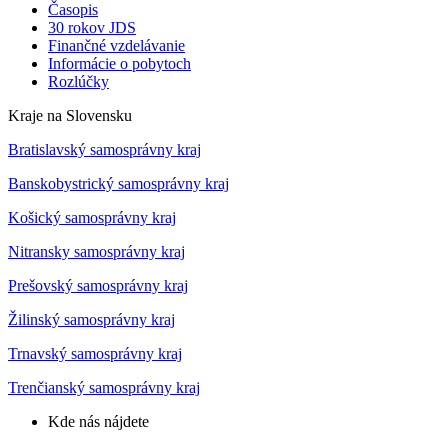
Časopis
30 rokov JDS
Finančné vzdelávanie
Informácie o pobytoch
Rozlúčky
Kraje na Slovensku
Bratislavský samosprávny kraj
Banskobystrický samosprávny kraj
Košický samosprávny kraj
Nitransky samosprávny kraj
Prešovský samosprávny kraj
Žilinský samosprávny kraj
Trnavský samosprávny kraj
Trenčianský samosprávny kraj
Kde nás nájdete