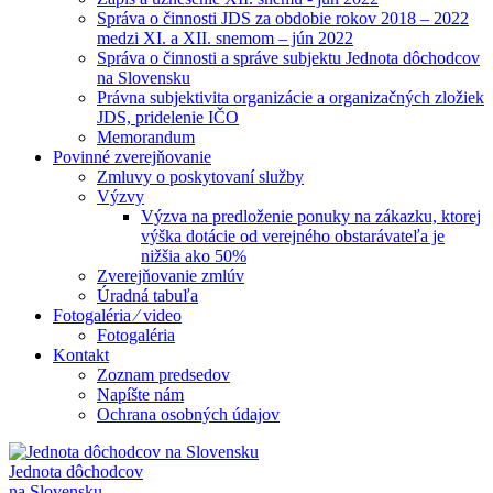
Správa o činnosti JDS za obdobie rokov 2018 – 2022
medzi XI. a XII. snemom – jún 2022
Správa o činnosti a správe subjektu Jednota dôchodcov
na Slovensku
Právna subjektivita organizácie a organizačných zložiek
JDS, pridelenie IČO
Memorandum
Povinné zverejňovanie
Zmluvy o poskytovaní služby
Výzvy
Výzva na predloženie ponuky na zákazku, ktorej
výška dotácie od verejného obstarávateľa je
nižšia ako 50%
Zverejňovanie zmlúv
Úradná tabuľa
Fotogaléria ⁄ video
Fotogaléria
Kontakt
Zoznam predsedov
Napíšte nám
Ochrana osobných údajov
Jednota dôchodcov
na Slovensku