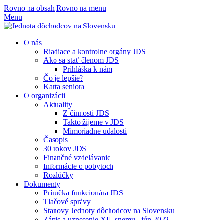
Rovno na obsah
Rovno na menu
Menu
O nás
Riadiace a kontrolne orgány JDS
Ako sa stať členom JDS
Prihláška k nám
Čo je lepšie?
Karta seniora
O organizácii
Aktuality
Z činnosti JDS
Takto žijeme v JDS
Mimoriadne udalosti
Časopis
30 rokov JDS
Finančné vzdelávanie
Informácie o pobytoch
Rozlúčky
Dokumenty
Príručka funkcionára JDS
Tlačové správy
Stanovy Jednoty dôchodcov na Slovensku
Zápis a uznesenie XII. snemu - jún 2022