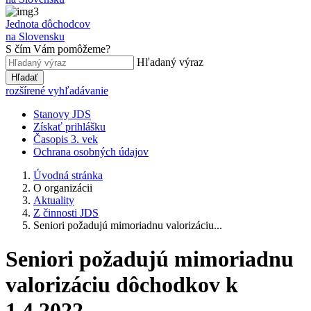
Jednota dôchodcov
na Slovensku
S čím Vám pomôžeme?
Hľadaný výraz
Hľadať
rozšírené vyhľadávanie
Stanovy JDS
Získať prihlášku
Časopis 3. vek
Ochrana osobných údajov
Úvodná stránka
O organizácii
Aktuality
Z činnosti JDS
Seniori požadujú mimoriadnu valorizáciu...
Seniori požadujú mimoriadnu
valorizáciu dôchodkov k
1.4.2022