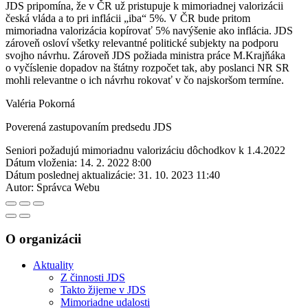
JDS pripomína, že v ČR už pristupuje k mimoriadnej valorizácii
česká vláda a to pri inflácii „iba“ 5%. V ČR bude pritom
mimoriadna valorizácia kopírovať 5% navýšenie ako inflácia. JDS
zároveň osloví všetky relevantné politické subjekty na podporu
svojho návrhu. Zároveň JDS požiada ministra práce M.Krajňáka
o vyčíslenie dopadov na štátny rozpočet tak, aby poslanci NR SR
mohli relevantne o ich návrhu rokovať v čo najskoršom termíne.
Valéria Pokorná
Poverená zastupovaním predsedu JDS
Seniori požadujú mimoriadnu valorizáciu dôchodkov k 1.4.2022
Dátum vloženia:
14. 2. 2022 8:00
Dátum poslednej aktualizácie:
31. 10. 2023 11:40
Autor:
Správca Webu
O organizácii
Aktuality
Z činnosti JDS
Takto žijeme v JDS
Mimoriadne udalosti